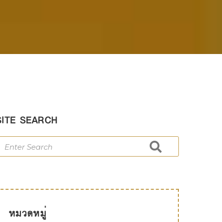
SITE SEARCH
หมวดหมู่