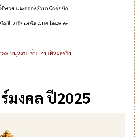
ช้ร่ำรวย และคล่องตัวมานักต่อนัก
ัญชี เปลี่ยนรหัส ATM ได้เลยค่ะ
มงคล หนุนรวย ช่วยเฮง เห็นผลจริง
อร์มงคล ปี2025