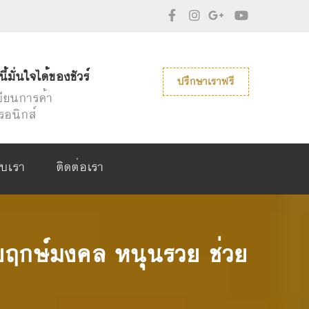
นี้มั่นใจได้ของชัวร์
ปรึกษาเราฟรี
ียนการค้า
รอนิกส์
กับเรา
ติดต่อเรา
วยฤกษ์มงคล หนุนรวย ช่วย