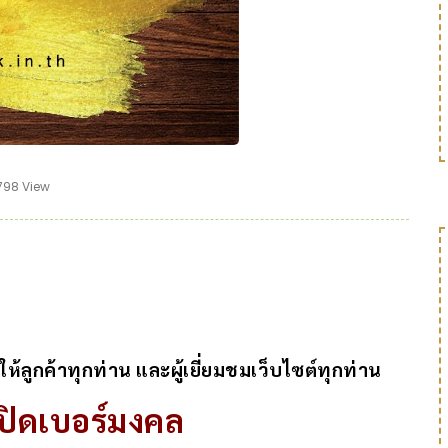
798 View
ลูกค้าทุกท่าน และผู้เยี่ยมชมเว็บไซต์ทุกท่าน
เปิดเบอร์มงคล