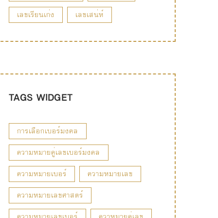
เลขเรียนเก่ง
เลขเสน่ห์
TAGS WIDGET
การเลือกเบอร์มงคล
ความหมายคู่เลขเบอร์มงคล
ความหมายเบอร์
ความหมายเลข
ความหมายเลขศาสตร์
ความหมายเลขเบอร์
ควาหมายคู่เลข