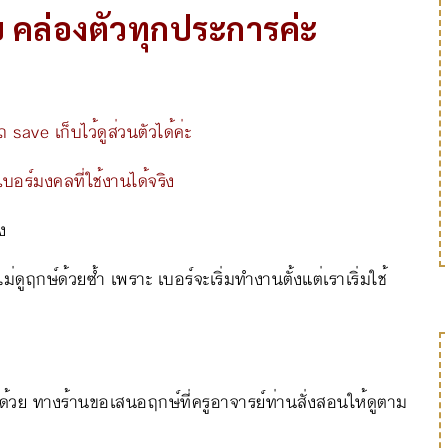
ย คล่องตัวทุกประการค่ะ
ave เก็บไว้ดูส่วนตัวได้ค่ะ
เบอร์มงคลที่ใช้งานได้จริง
ง
ูฤกษ์ด้วยซ้ำ เพราะ เบอร์จะเริ่มทำงานตั้งแต่เราเริ่มใช้
ด้วย ทางร้านขอเสนอฤกษ์ที่ครูอาจารย์ท่านสั่งสอนให้ดูตาม