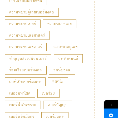
การเลือกเบอร์มงคล
ความหมายคู่เลขเบอร์มงคล
ความหมายเบอร์
ความหมายเลข
ความหมายเลขศาสตร์
ความหมายเลขเบอร์
ควาหมายคู่เลข
ทำบุญหลังเปลี่ยนเบอร์
บทสวดมนต์
ร้อยเรียงเบอร์มงคล
ฤกษ์มงคล
ฤกษ์เปิดเบอร์มงคล
อิติปิโส
เบอรมหาโชค
เบอร์23
→
เบอร์น้ำมันพราย
เบอร์ปัญญา
เบอร์พลังมังกร
เบอร์มงคล