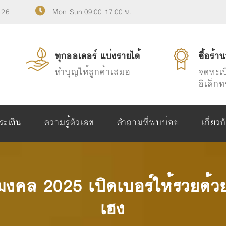
426
Mon-Sun 09:00-17:00 น.
ทุกออเดอร์ แบ่งรายได้
ซื้อร้าน
ทำบุญให้ลูกค้าเสมอ
จดทะเบ
อิเล็กท
ระเงิน
ความรู้ตัวเลข
คำถามที่พบบ่อย
เกี่ยว
มงคล 2025 เปิดเบอร์ให้รวยด้
เฮง