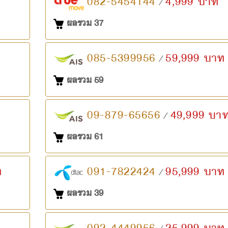
082-5454144
4,999 บาท
/
ผลรวม 37
085-5399956
59,999 บาท
/
ผลรวม 59
09-879-65656
49,999 บา
/
ผลรวม 61
ท
091-7822424
95,999 บาท
/
ผลรวม 39
092-4449956
25,999 บาท