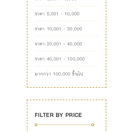
ราคา 5,001 - 10,000
ราคา 10,001 - 20,000
ราคา 20,001 - 40,000
ราคา 40,001 - 100,000
มากกว่า 100,000 ขึ้นไป
FILTER BY PRICE