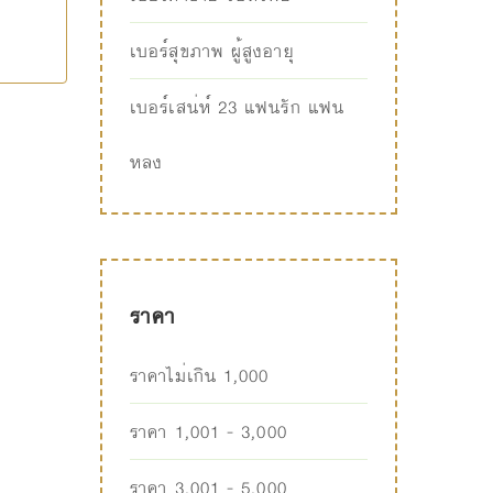
เบอร์สุขภาพ ผู้สูงอายุ
เบอร์เสน่ห์ 23 แฟนรัก แฟน
หลง
ราคา
ราคาไม่เกิน 1,000
ราคา 1,001 - 3,000
ราคา 3,001 - 5,000