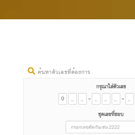
ค้นหาตัวเลขที่ต้องการ
กรุณาใส่ตัวเลข
-
-
ชุดเลขที่ชอบ